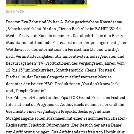
Bild © WDR
Das von Eva Zahn und Volker A. Zahn geschriebene Knastdrama
„Schurkenstück“ ist für den „Fiction Rocky“ beim BANFF World
Media Festival in Kanada nominiert. Das alljährlich in den Rocky
Mountains stattfindende Festival ist einer der prestigeträchtigsten
Wettbewerbe des internationalen Fernsehmarkts und würdigt
nach Veranstalterangaben „die innovativsten, aufregendsten und
herausragenden“ TV-Produktionen des vergangenen Jahres. Vom
12. bis 15 Juni konkurriert „Schurkenstück“ (Regie: Torsten C.
Fischer) in der Drama Categorie mit fünf weiteren Movies,
darunter den beiden HBO-Produktionen „You don’t know Jack“
und „Temple Grandin“.
Der Film, zuletzt auch für den Fipa D'OR Grand Prize beim Festival
International de Programmes Audiovisuels nominiert, erzählt die
Geschichte eines waghalsigen Projekts: Sechs jugendliche
Strafgefangene sollen zusammen mit einer renommierten Theater-
Regisseurin Friedrich Dürrenmatts „Der Besuch der alten Dame“
zur Aufführung bringen. Das Aufeinandertreffen von Hochkultur