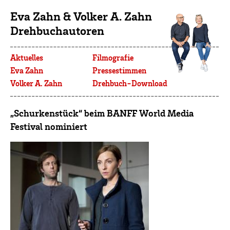
Eva Zahn & Volker A. Zahn
Drehbuchautoren
Aktuelles
Filmografie
Eva Zahn
Pressestimmen
Volker A. Zahn
Drehbuch-Download
„Schurkenstück“ beim BANFF World Media
Festival nominiert