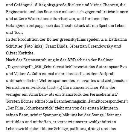
und Gefängnis-Alltag birgt große Risiken und kleine Chancen, die
Regisseurin und das Ensemble müssen sich gegen zahlreiche innere
und äußere Widerstände durchsetzen, und für einen der
Gefangenen entpuppt sich das Theaterstück als ein Spiel um Leben
und Tod…
In der Produktion der Kölner greenskyfilms spielen u. a. Katharina
Schüttler (Foto links), Franz Dinda, Sebastian Urzendowsky und
Oliver Korittke.
Nach der Erstausstrahlung in der ARD schrieb der Berliner
„Tagesspiegel“: „Mit „Schurkenstück“ beweist das Autorenpaar Eva
und Volker A. Zahn einmal mehr, dass sich aus dem Aufprall
unterschiedlicher Welten spannendes, relevantes und zeitgemäßes
Fernsehen entwickeln lässt. (…) Ein nuancenreicher Film, der
weniger ein Schurken- als ein Glanzstück des Fernsehens ist.“
Torsten Körner schrieb im Branchenmagazin „Funkkorrespondenz“:
„Der Film „Schurkenstück“ zieht uns von der ersten Minute in
seinen Bann, schürt Spannung, hält uns bei der Stange, lässt uns
mitfühlen und mithoffen, er versetzt unserer wohlgehüteten
Lebenswirklichkeit kleine Schläge, pufft uns, drängt uns, das