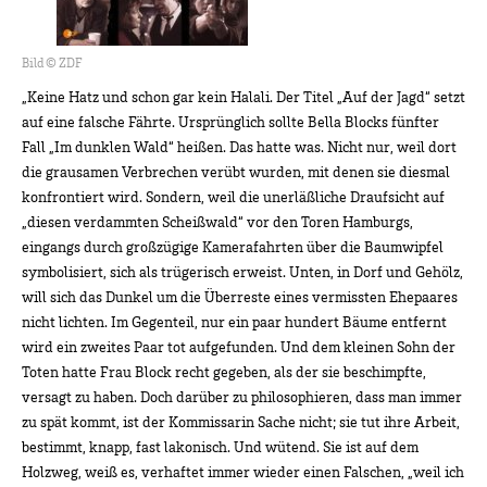
Bild © ZDF
„Keine Hatz und schon gar kein Halali. Der Titel „Auf der Jagd“ setzt
auf eine falsche Fährte. Ursprünglich sollte Bella Blocks fünfter
Fall „Im dunklen Wald“ heißen. Das hatte was. Nicht nur, weil dort
die grausamen Verbrechen verübt wurden, mit denen sie diesmal
konfrontiert wird. Sondern, weil die unerläßliche Draufsicht auf
„diesen verdammten Scheißwald“ vor den Toren Hamburgs,
eingangs durch großzügige Kamerafahrten über die Baumwipfel
symbolisiert, sich als trügerisch erweist. Unten, in Dorf und Gehölz,
will sich das Dunkel um die Überreste eines vermissten Ehepaares
nicht lichten. Im Gegenteil, nur ein paar hundert Bäume entfernt
wird ein zweites Paar tot aufgefunden. Und dem kleinen Sohn der
Toten hatte Frau Block recht gegeben, als der sie beschimpfte,
versagt zu haben. Doch darüber zu philosophieren, dass man immer
zu spät kommt, ist der Kommissarin Sache nicht; sie tut ihre Arbeit,
bestimmt, knapp, fast lakonisch. Und wütend. Sie ist auf dem
Holzweg, weiß es, verhaftet immer wieder einen Falschen, „weil ich