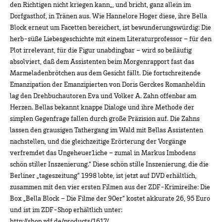
den Richtigen nicht kriegen kann„, und bricht, ganz allein im
Dorfgasthof, in Tränen aus. Wie Hannelore Hoger diese, ihre Bella
Block erneut um Facetten bereichert, ist bewunderungswürdig: Die
herb-süße Liebesgeschichte mit einem Literaturprofessor – für den
Plot irrelevant, für die Figur unabdingbar – wird so beiläufig
absolviert, daß dem Assistenten beim Morgenrapport fast das
Marmeladenbrötchen aus dem Gesicht fällt. Die fortschreitende
Emanzipation der Emanzipierten von Doris Gerckes Romanheldin
lag den Drehbuchautoren Eva und Volker A. Zahn offenbar am
Herzen. Bellas bekannt knappe Dialoge und ihre Methode der
simplen Gegenfrage fallen durch große Präzision auf. Die Zahns
lassen den grausigen Tathergang im Wald mit Bellas Assistenten
nachstellen, und die gleichzeitige Erörterung der Vorgänge
verfremdet das Ungeheuer1iche – zumal in Markus Imbodens
schön stiller Inszenierung.“ Diese schön stille Inszenierung, die die
Berliner „tageszeitung“ 1998 lobte, ist jetzt auf DVD erhältlich,
zusammen mit den vier ersten Filmen aus der ZDF-Krimireihe: Die
Box „Bella Block – Die Filme der 90er“ kostet akkurate 26, 95 Euro
und ist im ZDF-Shop erhältlich unter:
http://shop.zdf.de/products/1617/